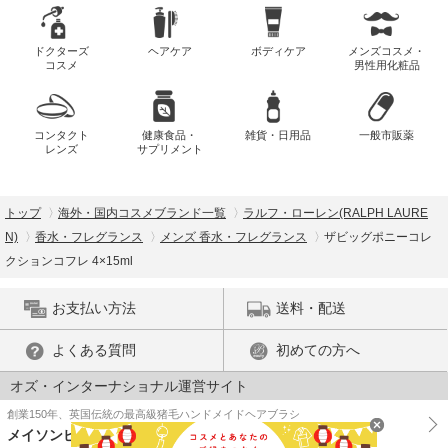
ドクターズ
ヘアケア
ボディケア
メンズコスメ・
コスメ
男性用化粧品
コンタクト
健康食品・
雑貨・日用品
一般市販薬
レンズ
サプリメント
トップ
海外・国内コスメブランド一覧
ラルフ・ローレン(RALPH LAURE
N)
香水・フレグランス
メンズ 香水・フレグランス
ザビッグポニーコレ
クションコフレ 4×15ml
お支払い方法
送料・配送
よくある質問
初めての方へ
オズ・インターナショナル運営サイト
創業150年、英国伝統の最高級猪毛ハンドメイドヘアブラシ
メイソンピアソン