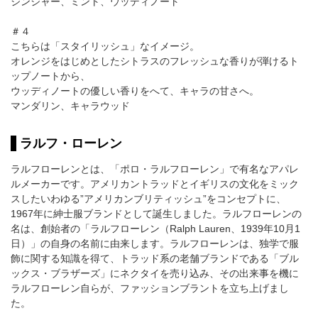
ジンジャー、ミント、ウッディノート
＃４
こちらは「スタイリッシュ」なイメージ。
オレンジをはじめとしたシトラスのフレッシュな香りが弾けるト
ップノートから、
ウッディノートの優しい香りをへて、キャラの甘さへ。
マンダリン、キャラウッド
ラルフ・ローレン
ラルフローレンとは、「ポロ・ラルフローレン」で有名なアパレ
ルメーカーです。アメリカントラッドとイギリスの文化をミック
スしたいわゆる”アメリカンブリティッシュ”をコンセプトに、
1967年に紳士服ブランドとして誕生しました。ラルフローレンの
名は、創始者の「ラルフローレン（Ralph Lauren、1939年10月1
日）」の自身の名前に由来します。ラルフローレンは、独学で服
飾に関する知識を得て、トラッド系の老舗ブランドである「ブル
ックス・ブラザーズ」にネクタイを売り込み、その出来事を機に
ラルフローレン自らが、ファッションブラントを立ち上げまし
た。