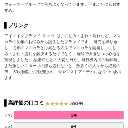
ウォータープルーフで落ちにくなっています。下まぶたにもおす
すめ。
ブリンク
アイメイクブランド《blinc》は、にじみ・よれ・崩れなど、マス
カラの長年のお悩みから誕生したブランドです。 研究を繰り返
し、従来のマスカラとは異なる方法でマスカラを開発し、にじ
み・よれ・崩れを解決するだけでなく、自然で快適なつけ心地を
実現しました。 結婚式などの大切な日や、飛行機内での睡眠時、
また激しいスポーツの際も崩れないと、数多くの人々から絶賛の
声。 30カ国以上で販売され、今やマストアイテムになりつつあり
ます。
高評価の口コミ
5点(1件)
☆
×
5
1件
☆
×
4
0件