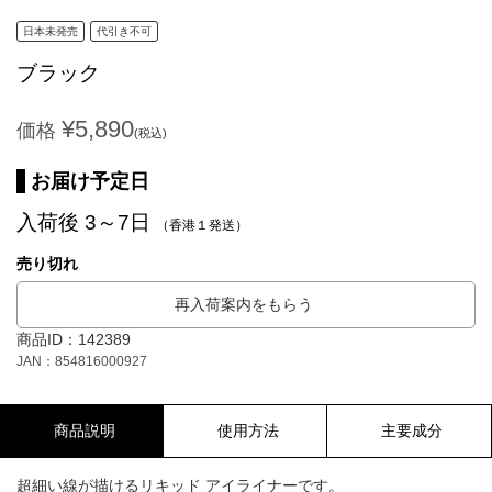
日本未発売
代引き不可
ブラック
¥5,890
価格
(税込)
お届け予定日
入荷後 3～7日
（香港１発送）
売り切れ
再入荷案内をもらう
商品ID：142389
JAN：854816000927
商品説明
使用方法
主要成分
超細い線が描けるリキッド アイライナーです。