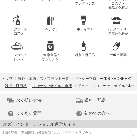
フレグランス
コスメ・
無添加化粧品
ドクターズ
ヘアケア
ボディケア
メンズコスメ・
コスメ
男性用化粧品
コンタクト
健康食品・
雑貨・日用品
一般市販薬
レンズ
サプリメント
トップ
海外・国内コスメブランド一覧
ドクターブロナー(DR.BRONNER)
雑貨・日用品
ココナッツオイル 食用
ヴァージンココナッツオイル 14oz
お支払い方法
送料・配送
よくある質問
初めての方へ
オズ・インターナショナル運営サイト
創業150年、英国伝統の最高級猪毛ハンドメイドヘアブラシ