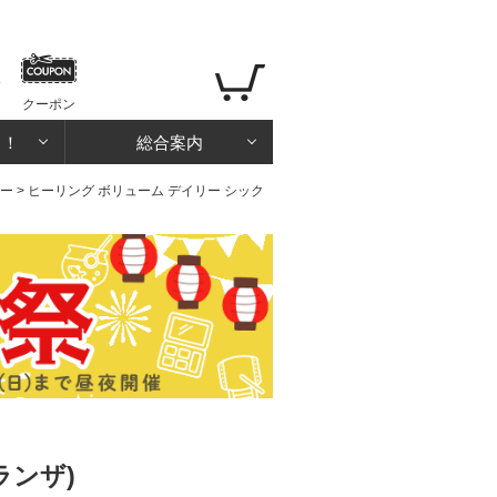
クーポン
る！
総合案内
ー
> ヒーリング ボリューム デイリー シック
ランザ)