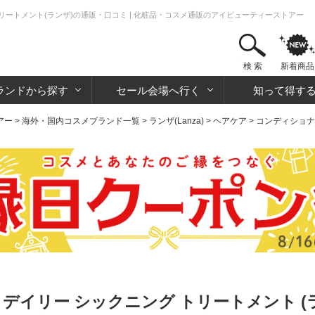
トリートメント(ランザ)の通販・口コミ | 化粧品・コスメ通販のアイビューティーストアー
検 索
新着商品
ランドから探す
セール会場へ行く
知って得す
アー
>
海外・国内コスメブランド一覧
>
ランザ(Lanza)
>
ヘアケア
>
コンディショナ
 デイリー シックニング トリートメント (