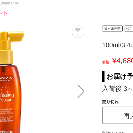
100ml/3.4oz
ント
日本未発売
代引
0
100ml/3.4
¥4,68
価格
お届け
入荷後 3
売り切れ
再
商品ID：158629