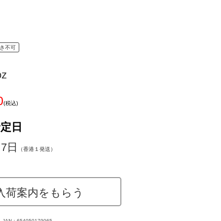
き不可
oz
0
(税込)
予定日
～7日
（香港１発送）
入荷案内をもらう
JAN：654050179065