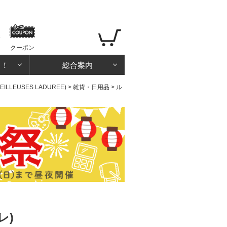
クーポン
る！
総合案内
LEUSES LADUREE)
>
雑貨・日用品
>
ル
レ)