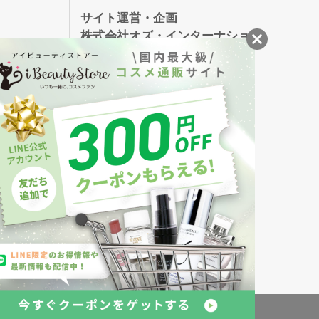
録
サイト運営・企画
株式会社オズ・インターナショ
ナル
創業150年、英国伝統の最高級猪毛ハン
S
ドメイドヘアブラシ
メイソンピアソン
・美容商品の通販サイトです。
発売の化粧品も取り揃えています。
約
倉庫の管理体制