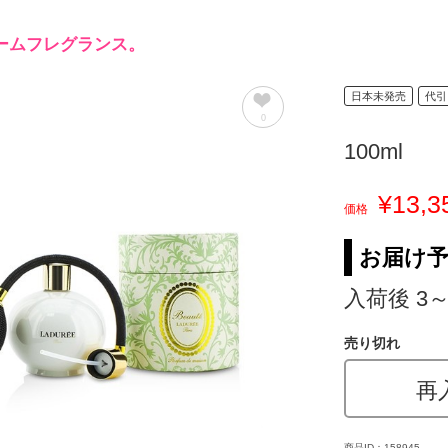
ームフレグランス。
日本未発売
代引
0
100ml
¥13,3
価格
お届け
入荷後 3
売り切れ
再
商品ID：158945