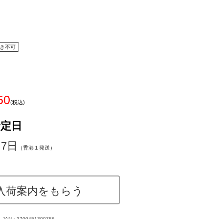
き不可
50
(税込)
予定日
～7日
（香港１発送）
入荷案内をもらう
JAN：3700451300786