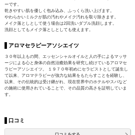
ーです。
乾きやすい肌を優しく包み込み、ふっくら洗い上げます。
やわらかいミルクが肌の汚れやメイク汚れを取り除きます。
メイク落としとして使う場合は2回洗いダブル洗顔します。
洗顔としてもメイク落としとしても使えます。
アロマセラピーアソシエイツ
３０年以上もの間、エッセンシャルオイルと人の手によるマッサ
ージによる心と身体の自然治癒効果を研究し続けているアロマセ
ラピーアソシエイツ。 １９７０年初めにセラピストとして誕生し
て以来、アロマテラピーが強力な結果をもたらすことを経験し、
以来、その伝統的は受け継がれ、現在世界中のホテルやスパなど
の施術に使用されていることで、その品質の高さを証明していま
す。
口コミ
口コミをする