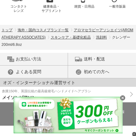
コンタクト
健康食品・
雑貨・日用品
一般市販薬
レンズ
サプリメント
トップ
海外・国内コスメブランド一覧
アロマセラピーアソシエイツ(AROM
ATHERAPY ASSOCIATES)
スキンケア・基礎化粧品
洗顔料
クレンザー
200ml/6.8oz
お支払い方法
送料・配送
よくある質問
初めての方へ
オズ・インターナショナル運営サイト
創業150年、英国伝統の最高級猪毛ハンドメイドヘアブラシ
メイソンピアソン
特商法に基づく表示
プライバシーポリシー
医薬品販売許可証の情報
ご利用規約
PC版で表示
© OZ International Inc.
0