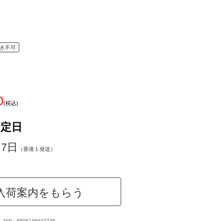
き不可
0
(税込)
予定日
～7日
（香港１発送）
入荷案内をもらう
JAN：8806146942738