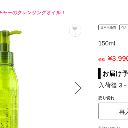
チャーのクレンジングオイル！
日本未発売
代引
1
150ml
¥3,99
価格
お届け
入荷後 3
売り切れ
再
商品ID：166744