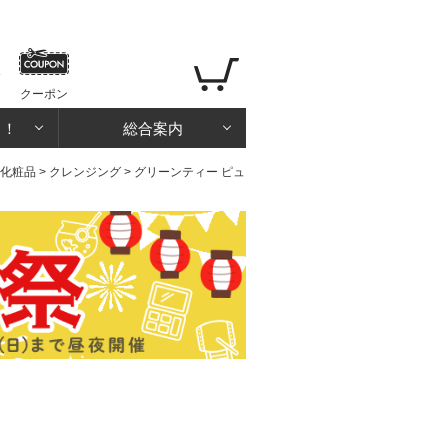
クーポン
る！
総合案内
化粧品
>
クレンジング
> グリーンティー ピュ