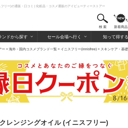
フリー)の通販・口コミ | 化粧品・コスメ通販のアイビューティーストアー
検 索
新着商品
ランドから探す
セール会場へ行く
知って得す
アー
>
海外・国内コスメブランド一覧
>
イニスフリー(innisfree)
>
スキンケア・基礎
クレンジングオイル (イニスフリー)