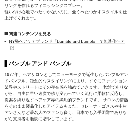
リングを作れるフィニッシングスプレー。
軽い付け心地でべたつかないのに、全くべたつかずスタイルを仕
上げてくれます。
関連コンテンツを見る
NY発ヘアケアブランド「Bumble and bumble」で無造作ヘア
バンブル アンド バンブル
1977年、ヘアサロンとしてニューヨークで誕生したバンブルアン
ドバンブル。独創的なスタイリングにより、すぐにファッション
業界やストリートにその存在感を強めていきます。 老舗でありな
がら、自由に早い速度で移り変わっていく流行に柔軟に反応し、
提案を繰り返すヘアケア界の黒船的ブランドです。 サロンの情熱
をそのまま製品化したアイテムもまた、セレーナ・ゴメスや中村
アンさんなど著名人のファンも多く、日本でも入手困難でありな
がら支持者を順調に増やしています。