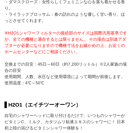
・ダマスクローズ：女性らしくフェミニンな心を落ち着かせる香
り。
・ライラックブロッサム：春の訪れのような優しく甘い香り。ほ
っとさせてくれます。
※H2O1シャワーフィルターの接続部のサイズは国際汎用基準です
が、全ての機種と適合するとは限りません。 その場合は別途アダ
プターが必要になりますので機種寸法をお確かめの上、お近くの
ホームセンターなどにご相談ください。
交換までの目安：45日～60日（約7,200リットル）※2人家族の場
合の目安
使用期間、人数、水圧など使用環境によって期間が前後します。
使用温度：4℃～50℃
H2O1（エイチツーオーワン）
自宅のシャワーヘッドに取り付けるだけで、いつものシャワーが
ビタミンC、ミルク、カタツムリ粘液エキスのシャワーに！ 日本
初上陸の浴びるビタミンシャワー体験を！