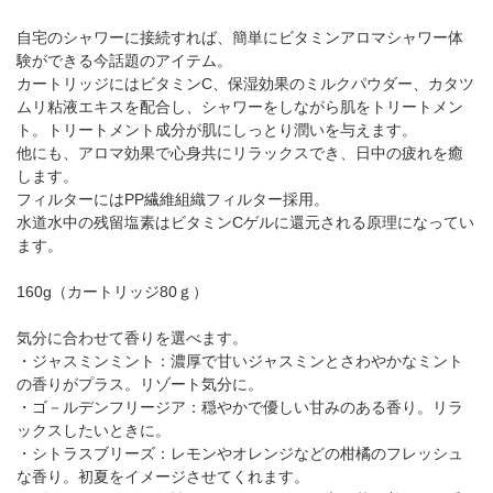
自宅のシャワーに接続すれば、簡単にビタミンアロマシャワー体
験ができる今話題のアイテム。
カートリッジにはビタミンC、保湿効果のミルクパウダー、カタツ
ムリ粘液エキスを配合し、シャワーをしながら肌をトリートメン
ト。トリートメント成分が肌にしっとり潤いを与えます。
他にも、アロマ効果で心身共にリラックスでき、日中の疲れを癒
します。
フィルターにはPP繊維組織フィルター採用。
水道水中の残留塩素はビタミンCゲルに還元される原理になってい
ます。
160g（カートリッジ80ｇ）
気分に合わせて香りを選べます。
・ジャスミンミント：濃厚で甘いジャスミンとさわやかなミント
の香りがプラス。リゾート気分に。
・ゴ－ルデンフリージア：穏やかで優しい甘みのある香り。リラ
ックスしたいときに。
・シトラスブリーズ：レモンやオレンジなどの柑橘のフレッシュ
な香り。初夏をイメージさせてくれます。