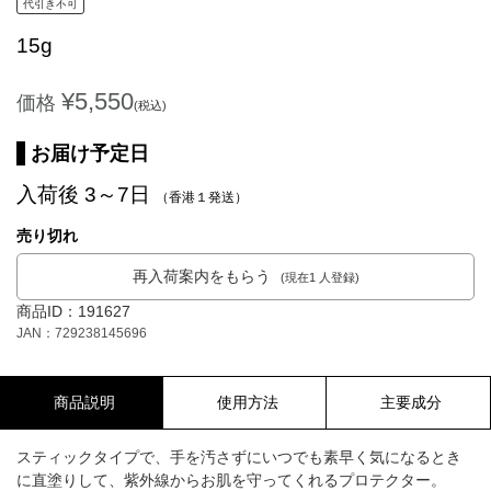
代引き不可
15g
¥5,550
価格
(税込)
お届け予定日
入荷後 3～7日
（香港１発送）
売り切れ
再入荷案内をもらう
(現在1 人登録)
商品ID：191627
JAN：729238145696
商品説明
使用方法
主要成分
スティックタイプで、手を汚さずにいつでも素早く気になるとき
に直塗りして、紫外線からお肌を守ってくれるプロテクター。