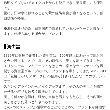
透明タイプなのでメイクの上からも使用でき、塗り直しにも便利
です。
更に、汗や水に触れることで紫外線防御膜が強くなるという、独
自技術を搭載。
※海外流通品の為、日本国内で流通しているパッケージと異なり
ます。仕様も異なる場合がございます。
資生堂
1872年に銀座で創業した資生堂は、100年以上にわたって肌と向
き合い続けることで、常にその時代の「美」を彩ってきました。
エリクシール、マキアージュをはじめ、様々なラインナップを展
開する資生堂グループの中で、ブランドを牽引してきたSHISEIDO
は「花椿(カメリアマーク)」の使用が許されたただ一つのブランド
です。
スキンケアラインからメイクアップまで、その人の美しさを際立
たせる化粧品を数多く取扱いしています。
美しく健やかな肌は、確かな自信と活力をもたらし、その内面の
美しさがまた外へと引き出されます。
この2つのステップが循環することではじめて、ブランドが目指す