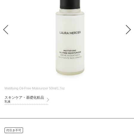
Mattifying Oil-Free Moisturizer 50ml/1.7oz
スキンケア・基礎化粧品
乳液
代引き不可