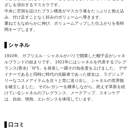
ざしを演出するマスカラです。
中央に空洞を設けたブラシ構造がマスカラ液をたっぷりと抱え込
み、付け足すことなく好みのボリュームへ導きます。
重ねてもなめらかに伸び、ボリュームアップした仕上がりを長時
間キープします。
シャネル
1910年、ガブリエル・シャネルがパリで開業した帽子店がシャネ
ルブランドの始まりです。 1921年にはシャネルを代表するフレグ
ランス(香水)「N°5」を発表し一躍その知名度を上げました。 デザ
イナーであると同時に時代の先駆者であった彼女は、ラグジュア
リーなコスメアイテムを次々と世に送り出し、シャネルの世界観
を確立しました。 そのレガシーを継承しながら、絶えず革新を続
けているシャネルのフレグランス、メークアップ、スキンケア
は、自由、情熱、エレガンスを体現しています。
口コミ