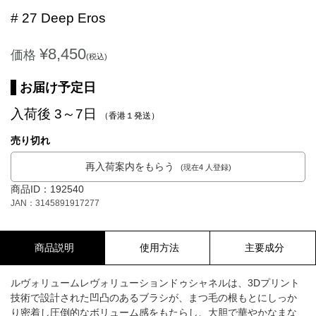
# 27 Deep Eros
¥8,450
価格
(税込)
お届け予定日
入荷後 3～7日
（香港１発送）
売り切れ
再入荷案内をもらう
(現在4 人登録)
商品ID：192540
JAN：3145891917277
商品説明
使用方法
主要成分
ルヴォリュームレヴォリューションドゥシャネルは、3Dプリント
技術で設計された凹凸のあるブラシが、まつ毛の根もとにしっか
り密着し圧倒的なボリューム感をもたらし、大胆で華やかなまな