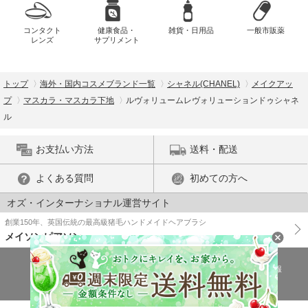
コンタクト
健康食品・
雑貨・日用品
一般市販薬
レンズ
サプリメント
トップ
海外・国内コスメブランド一覧
シャネル(CHANEL)
メイクアッ
プ
マスカラ・マスカラ下地
ルヴォリュームレヴォリューションドゥシャネ
ル
お支払い方法
送料・配送
よくある質問
初めての方へ
オズ・インターナショナル運営サイト
創業150年、英国伝統の最高級猪毛ハンドメイドヘアブラシ
メイソンピアソン
特商法に基づく表示
プライバシーポリシー
医薬品販売許可証の情報
ご利用規約
PC版で表示