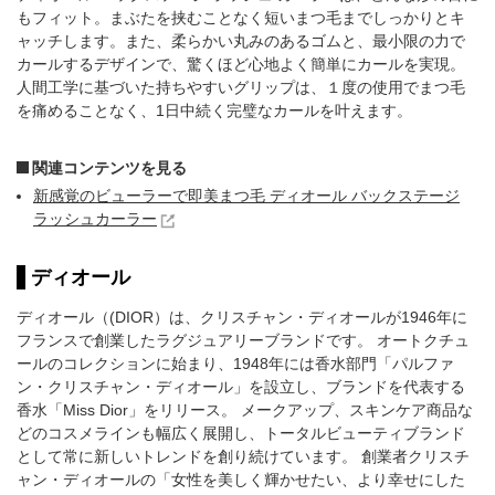
もフィット。まぶたを挟むことなく短いまつ毛までしっかりとキ
ャッチします。また、柔らかい丸みのあるゴムと、最小限の力で
カールするデザインで、驚くほど心地よく簡単にカールを実現。
人間工学に基づいた持ちやすいグリップは、１度の使用でまつ毛
を痛めることなく、1日中続く完璧なカールを叶えます。
関連コンテンツを見る
新感覚のビューラーで即美まつ毛 ディオール バックステージ
ラッシュカーラー
ディオール
ディオール（(DIOR）は、クリスチャン・ディオールが1946年に
フランスで創業したラグジュアリーブランドです。 オートクチュ
ールのコレクションに始まり、1948年には香水部門「パルファ
ン・クリスチャン・ディオール」を設立し、ブランドを代表する
香水「Miss Dior」をリリース。 メークアップ、スキンケア商品な
どのコスメラインも幅広く展開し、トータルビューティブランド
として常に新しいトレンドを創り続けています。 創業者クリスチ
ャン・ディオールの「女性を美しく輝かせたい、より幸せにした