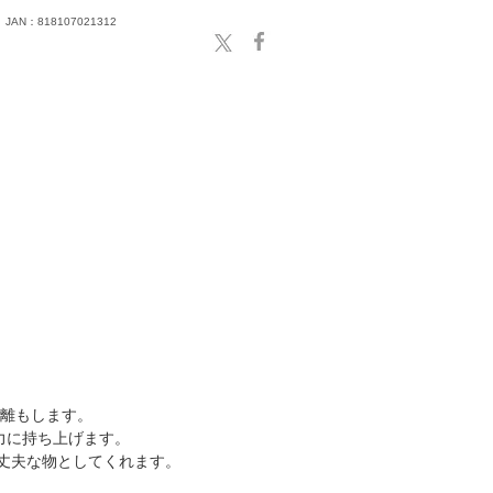
JAN：818107021312
分離もします。
力に持ち上げます。
丈夫な物としてくれます。