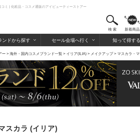
口コミ | 化粧品・コスメ通販のアイビューティーストアー
検 索
新着商品
ランドから探す
セール会場へ行く
知って得す
アー
>
海外・国内コスメブランド一覧
>
イリア(ILIA)
>
メイクアップ
>
マスカラ・マ
スカラ (イリア)