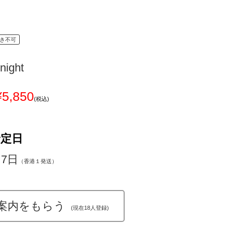
き不可
night
¥5,850
(税込)
予定日
～7日
（香港１発送）
案内をもらう
(現在18人登録)