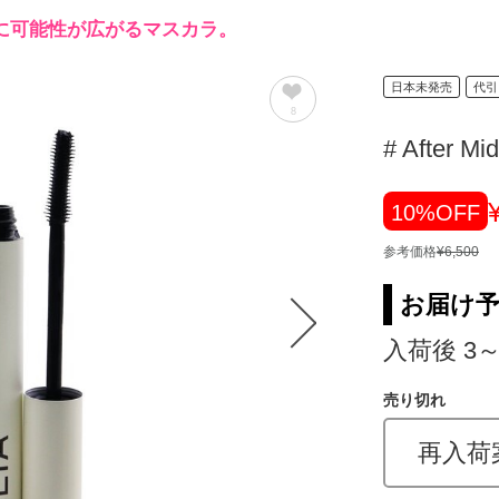
に可能性が広がるマスカラ。
日本未発売
代引
8
# After Mid
10%OFF
参考価格
¥6,500
お届け
入荷後 3
売り切れ
再入荷