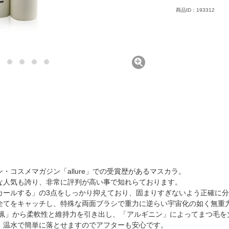
商品ID：193312
・コスメマガジン「allure」での受賞歴があるマスカラ。
な人気も誇り、非常に評判が高い事で知れらております。
カールする」の3点をしっかり抑えており、固まりすぎないよう正確に
全てをキャッチし、特殊な両面ブラシで重力に逆らい宇宙化の如く無重
蜜蝋」から柔軟性と維持力を引き出し、「アルギニン」によってまつ毛を
、温水で簡単に落とせますのでアフターも安心です。