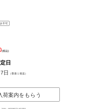
き不可
0
(税込)
予定日
～7日
（香港１発送）
入荷案内をもらう
JAN：800897140250