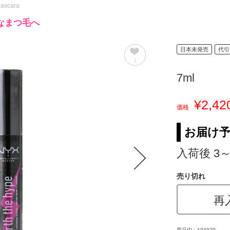
Mascara
なまつ毛へ
日本未発売
代引
1
7ml
¥2,42
価格
お届け
入荷後 3
売り切れ
再
商品ID：194929