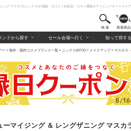
ザニング マスカラ(ニックス)の通販・口コミ | 化粧品・コスメ通販のアイビューティースト
検 索
新着商品
ランドから探す
セール会場へ行く
知って得す
アー
>
海外・国内コスメブランド一覧
>
ニックス(NYX)
>
メイクアップ
>
マスカラ
ューマイジング ＆ レングザニング マスカラ