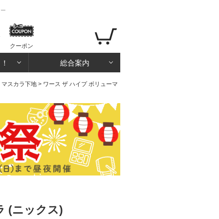
アー
クーポン
る！
総合案内
・マスカラ下地
> ワース ザ ハイプ ボリューマ
 (ニックス)