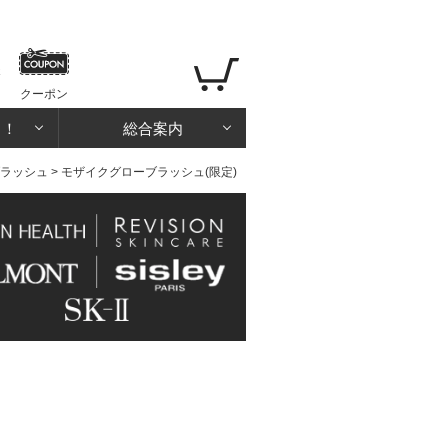
クーポン
る！
総合案内
ラッシュ
> モザイクグローブラッシュ(限定)