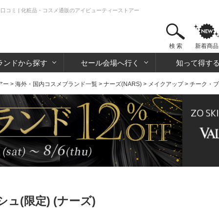
・口コミ | 化粧品・コスメ通販のアイビューティーストアー
検 索
新着商品
ランドから探す
セール会場へ行く
知って得す
アー
>
海外・国内コスメブランド一覧
>
ナーズ(NARS)
>
メイクアップ
>
チーク・ブ
(限定) (ナーズ)