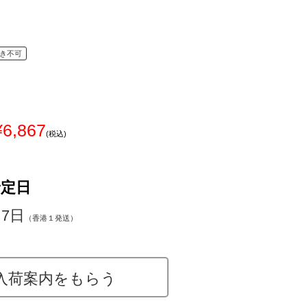
き不可
¥6,867
(税込)
予定日
～7日
（香港１発送）
入荷案内をもらう