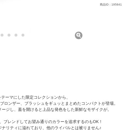
商品ID：195841
」をテーマにした限定コレクションから、
、ブロンザー、ブラッシュをギュッとまとめたコンパクトが登場。
メージし、蓋を開けると上品な発色をした新鮮なモザイクが。
、ブレンドしてお望み通りのカラーを追求するのもOK！
ジナリティに溢れており、他のライバルとは被りません♪