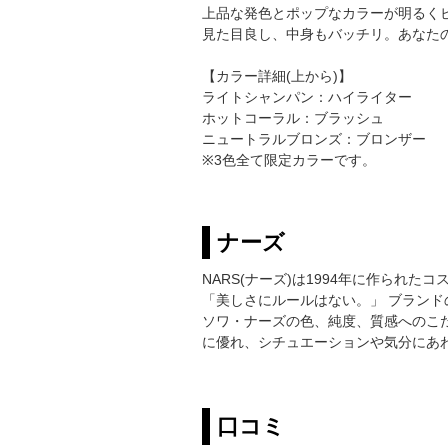
上品な発色とポップなカラーが明るく
見た目良し、中身もバッチリ。あなた
【カラー詳細(上から)】
ライトシャンパン：ハイライター
ホットコーラル：ブラッシュ
ニュートラルブロンズ：ブロンザー
※3色全て限定カラーです。
ナーズ
NARS(ナーズ)は1994年に作ら
「美しさにルールはない。」 ブラン
ソワ・ナーズの色、純度、質感へのこ
に優れ、シチュエーションや気分にあ
口コミ