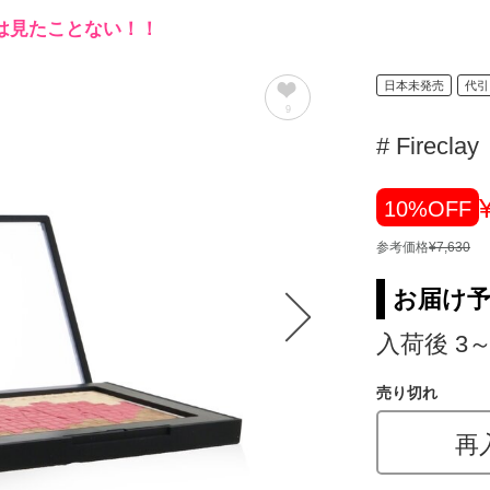
は見たことない！！
日本未発売
代引
9
# Fireclay
10%OFF
参考価格
¥7,630
お届け
入荷後 3
売り切れ
再