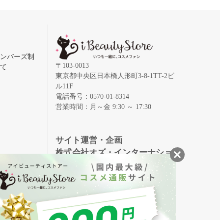
メンバーズ制
〒103-0013
いて
東京都中央区日本橋人形町3-8-1TT-2ビ
ル11F
電話番号：0570-01-8314
営業時間：月～金 9:30 ～ 17:30
録
サイト運営・企画
株式会社オズ・インターナショ
ナル
創業150年、英国伝統の最高級猪毛ハン
S
ドメイドヘアブラシ
メイソンピアソン