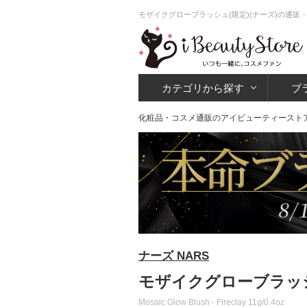
モザイクグローブラッシュ(限定)(ナーズ)の通販
カテゴリから探す
ブ
化粧品・コスメ通販のアイビューティースト
ナーズ NARS
モザイクグローブラッシュ
Mosaic Glow Blush - Fireclay 11g/0.4oz