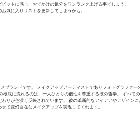
ビビットに感じ、おでかけの気分をワンランク上げる事でしょう。
のお気に入りリストを更新してしまうかも。
れたコスメブランドです。 メイクアップアーティストでありフォトグラファ
ドの根底に流れるのは、一人ひとりの個性を尊重する彼の哲学。 すべて
だわりが色濃く反映されています。 彼の革新的なアイデアやデザインに
わせて変幻自在なメイクアップを実現してくれます。