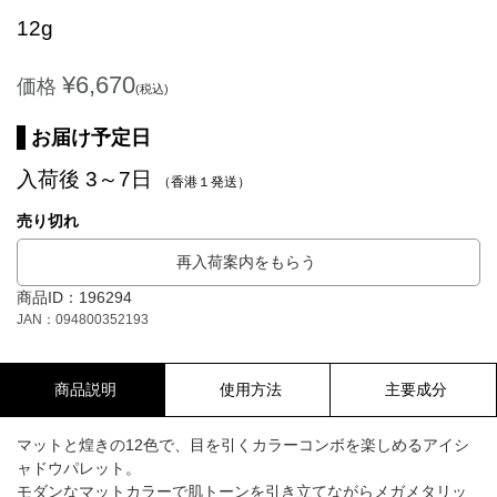
12g
¥6,670
価格
(税込)
お届け予定日
入荷後 3～7日
（香港１発送）
売り切れ
再入荷案内をもらう
商品ID：196294
JAN：094800352193
商品説明
使用方法
主要成分
マットと煌きの12色で、目を引くカラーコンボを楽しめるアイシ
ャドウパレット。
モダンなマットカラーで肌トーンを引き立てながらメガメタリッ