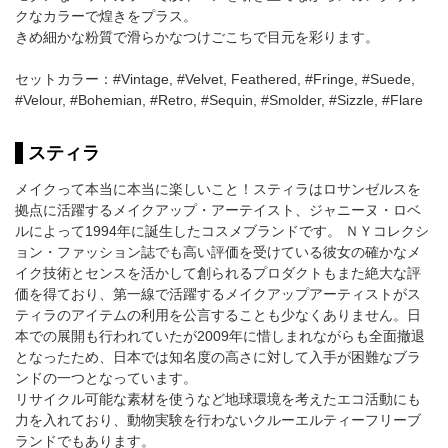
クなカラーで煌きをプラス。
きめ細かな粉質で滑らかなつけごこちで目元を彩ります。
セットカラー：#Vintage, #Velvet, Feathered, #Fringe, #Suede,
#Velour, #Bohemian, #Retro, #Sequin, #Smolder, #Sizzle, #Flare
スティラ
メイクって本当に本当に楽しいこと！スティラはロサンゼルスを
拠点に活躍するメイクアップ・アーテイスト、ジャニーヌ・ロベ
ルによって1994年に誕生したコスメブランドです。 ＮＹコレクシ
ョン・ファッション誌でも高い評価を受けている彼女の確かなメ
イク技術とセンスを活かして創られるプロダクトもまた絶大な評
価を得ており、第一線で活躍するメイクアップアーティストがス
ティラのアイテムの利用を公言することも少なくありません。日
本での展開も行われていたが2009年に惜しまれながらも全面撤退
となったため、日本では知名度の高さに対して入手が困難なブラ
ンドの一つとなっています。
リサイクル可能な素材を使うなど地球環境を考えたエコ活動にも
力を入れており、動物実験を行わないクルーエルティーフリーブ
ランドでもあります。