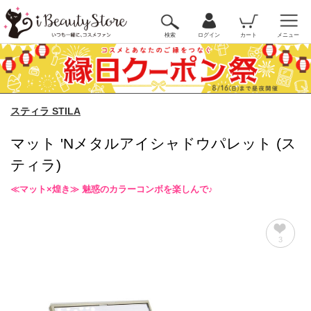
検索
ログイン
カート
メニュー
スティラ STILA
マット 'Nメタルアイシャドウパレット (ス
ティラ)
≪マット×煌き≫ 魅惑のカラーコンボを楽しんで♪
3