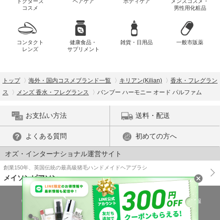
ドクターズ
ヘアケア
ボディケア
メンズコスメ・
コスメ
男性用化粧品
コンタクト
健康食品・
雑貨・日用品
一般市販薬
レンズ
サプリメント
トップ
海外・国内コスメブランド一覧
キリアン(Kilian)
香水・フレグラン
ス
メンズ 香水・フレグランス
バンブー ハーモニー オード パルファム
お支払い方法
送料・配送
よくある質問
初めての方へ
オズ・インターナショナル運営サイト
創業150年、英国伝統の最高級猪毛ハンドメイドヘアブラシ
メイソンピアソン
特商法に基づく表示
プライバシーポリシー
医薬品販売許可証の情報
ご利用規約
PC版で表示