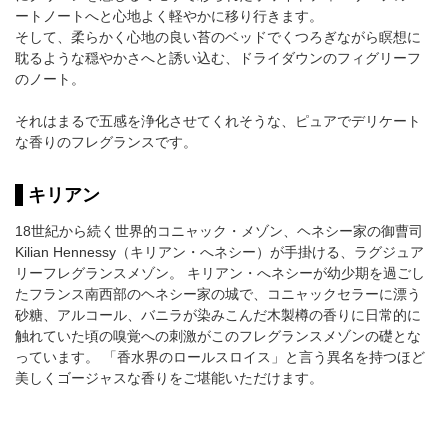
ートノートへと心地よく軽やかに移り行きます。
そして、柔らかく心地の良い苔のベッドでくつろぎながら瞑想に
耽るような穏やかさへと誘い込む、ドライダウンのフィグリーフ
のノート。
それはまるで五感を浄化させてくれそうな、ピュアでデリケート
な香りのフレグランスです。
キリアン
18世紀から続く世界的コニャック・メゾン、ヘネシー家の御曹司
Kilian Hennessy（キリアン・へネシー）が手掛ける、ラグジュア
リーフレグランスメゾン。 キリアン・へネシーが幼少期を過ごし
たフランス南西部のヘネシー家の城で、コニャックセラーに漂う
砂糖、アルコール、バニラが染みこんだ木製樽の香りに日常的に
触れていた頃の嗅覚への刺激がこのフレグランスメゾンの礎とな
っています。 「香水界のロールスロイス」と言う異名を持つほど
美しくゴージャスな香りをご堪能いただけます。