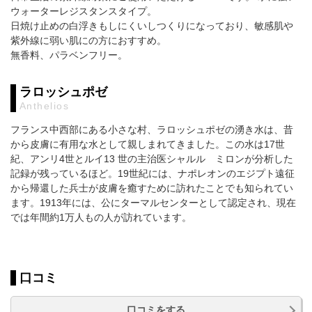
ウォーターレジスタンスタイプ。
日焼け止めの白浮きもしにくいしつくりになっており、敏感肌や
紫外線に弱い肌にの方におすすめ。
無香料、パラベンフリー。
ラロッシュポゼ
Anthelios
フランス中西部にある小さな村、ラロッシュポゼの湧き水は、昔
から皮膚に有用な水として親しまれてきました。この水は17世
紀、アンリ4世とルイ13 世の主治医シャルル ミロンが分析した
記録が残っているほど。19世紀には、ナポレオンのエジプト遠征
から帰還した兵士が皮膚を癒すために訪れたことでも知られてい
ます。1913年には、公にターマルセンターとして認定され、現在
では年間約1万人もの人が訪れています。
口コミ
口コミをする