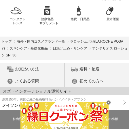
コンタクト
健康食品・
雑貨・日用品
一般市販薬
レンズ
サプリメント
トップ
海外・国内コスメブランド一覧
ラロッシュポゼ(LA ROCHE POSA
Y)
スキンケア・基礎化粧品
日焼け止め・サンケア
アンテリオス ローショ
ン SPF30
お支払い方法
送料・配送
よくある質問
初めての方へ
オズ・インターナショナル運営サイト
創業150年、英国伝統の最高級猪毛ハンドメイドヘアブラシ
メイソンピアソン
特商法に基づく表示
プライバシーポリシー
医薬品販売許可証の情報
ご利用規約
PC版で表示