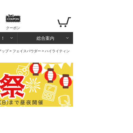
クーポン
る！
総合案内
アップ
>
フェイスパウダー
> ハイライティン