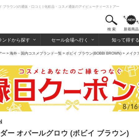
イ ブラウン)の通販・口コミ | 化粧品・コスメ通販のアイビューティーストアー
検 索
新着商品
ランドから探す
セール会場へ行く
知って得す
アー
>
海外・国内コスメブランド一覧
>
ボビイ ブラウン(BOBBI BROWN)
>
メイク
N
ダー オパールグロウ (ボビイ ブラウン)