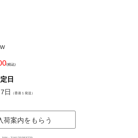
ow
00
(税込)
予定日
～7日
（香港１発送）
入荷案内をもらう
JAN：716170253770