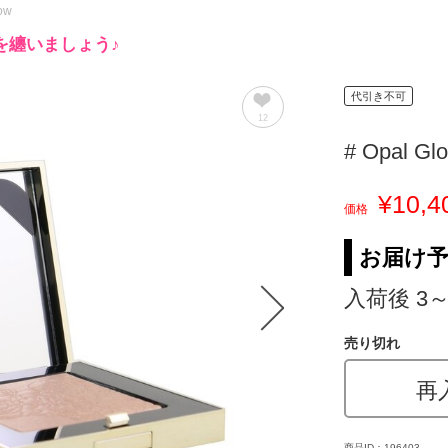
low
を纏いましょう♪
代引き不可
12
# Opal Gl
¥10,4
価格
お届け
入荷後 3
売り切れ
再
商品ID：196403