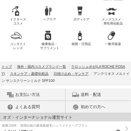
ドクターズ
ヘアケア
ボディケア
メンズコスメ・
コスメ
男性用化粧品
コンタクト
健康食品・
雑貨・日用品
一般市販薬
レンズ
サプリメント
トップ
海外・国内コスメブランド一覧
ラロッシュポゼ(LA ROCHE POSA
Y)
スキンケア・基礎化粧品
日焼け止め・サンケア
アンテリオス メルトイ
ン サンスクリーンミルク SPF100
お支払い方法
送料・配送
よくある質問
初めての方へ
オズ・インターナショナル運営サイト
創業150年、英国伝統の最高級猪毛ハンドメイドヘアブラシ