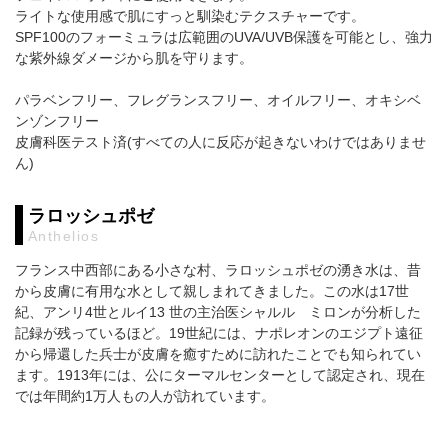
ライトな使用感で肌にすっと馴染むテクスチャーです。
SPF100のフォーミュラは広範囲のUVA/UVB保護を可能とし、強力
な紫外線ダメージから肌を守ります。
パラベンフリー、フレグランスフリー、オイルフリー、オキシベ
ンゾンフリー
皮膚科医テスト済(すべての人に反応が起きないわけではありませ
ん)
ラロッシュポゼ
Anthelios
フランス中西部にある小さな村、ラロッシュポゼの湧き水は、昔
から皮膚に有用な水として親しまれてきました。この水は17世
紀、アンリ4世とルイ13 世の主治医シャルル ミロンが分析した
記録が残っているほど。19世紀には、ナポレオンのエジプト遠征
から帰還した兵士が皮膚を癒すために訪れたことでも知られてい
ます。1913年には、公にターマルセンターとして認定され、現在
では年間約1万人もの人が訪れています。