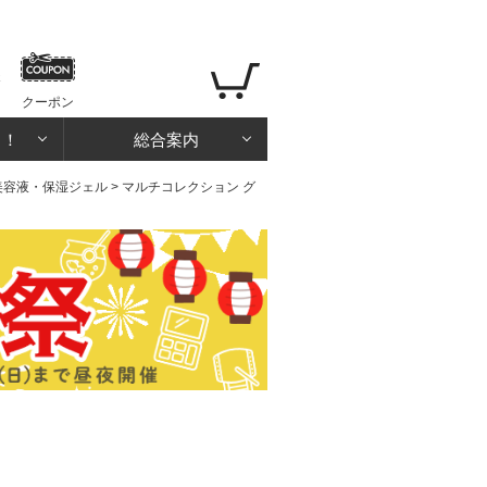
クーポン
る！
総合案内
美容液・保湿ジェル
> マルチコレクション グ