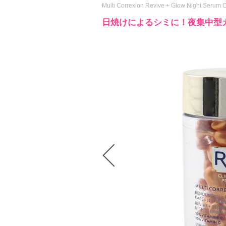
Multi Correxion Revive + Glow Night Serum 
日焼けによるシミに！夜集中型