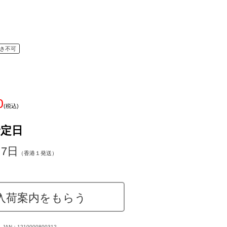
き不可
0
(税込)
予定日
～7日
（香港１発送）
入荷案内をもらう
JAN：1210000800312