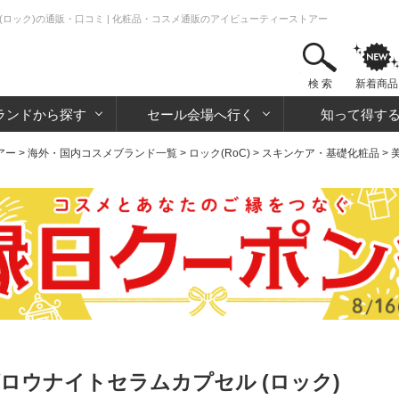
ロック)の通販・口コミ | 化粧品・コスメ通販のアイビューティーストアー
検 索
新着商品
ランドから探す
セール会場へ行く
知って得す
アー
>
海外・国内コスメブランド一覧
>
ロック(RoC)
>
スキンケア・基礎化粧品
>
ロウナイトセラムカプセル (ロック)