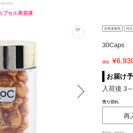
Capsules
カプセル美容液
日本未発売
代引
5
30Caps
¥6,93
価格
お届け
入荷後 3
売り切れ
再
商品ID：208321