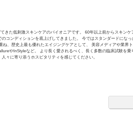
上げてきた低刺激スキンケアのパイオニアです。 60年以上前からスキン
でのコンディションを底上げしてきました。 今ではスタンダードになっ
を重ね、歴史上最も優れたエイジングケアとして、 美容メディアや業界
lureやInStyleなど。 より長く愛されるべく、長く多数の臨床試験
、人々に寄り添うホスピタリティを感じてください。