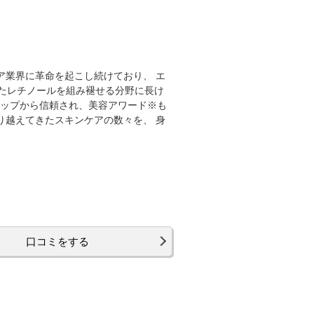
ケア業界に革命を起こし続けており、 エ
たレチノールを組み褪せる分野に長け
トップから信頼され、美容アワード※も
を乗り越えてきたスキンケアの数々を、 身
口コミをする