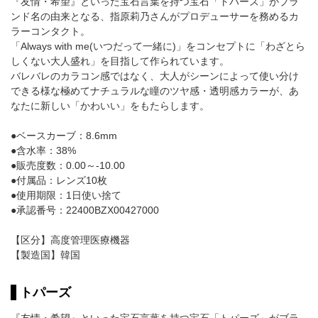
『友情・希望』といった宝石言葉を持つ宝石「トパーズ」がブラ
ンド名の由来となる、指原莉乃さんがプロデューサーを務めるカ
ラーコンタクト。
「Always with me(いつだって一緒に)」をコンセプトに「わざとら
しくない大人盛れ」を目指して作られています。
バレバレのカラコン感ではなく、大人がシーンによって使い分け
できる様な極めてナチュラルな瞳のツヤ感・透明感カラーが、あ
なたに新しい「かわいい」をもたらします。
●ベースカーブ：8.6mm
●含水率：38%
●販売度数：0.00～-10.00
●付属品：レンズ10枚
●使用期限：1日使い捨て
●承認番号：22400BZX00427000
【区分】高度管理医療機器
【製造国】韓国
トパーズ