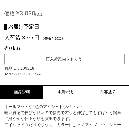
¥3,030
価格
(税込)
お届け予定日
入荷後 3～7日
（香港１発送）
売り切れ
再入荷案内をもらう
商品ID：209218
JAN：8809393728544
商品説明
使用方法
主要成分
オールマットな4色のアイシャドウパレット。
軽い質感で伸びが良いので指先で差ッと伸ばしてもすばやく簡単
に鮮やかな仕上がりを演出できます。
アイシャドウだけではなく、カラーによってアイブロウ、シェー