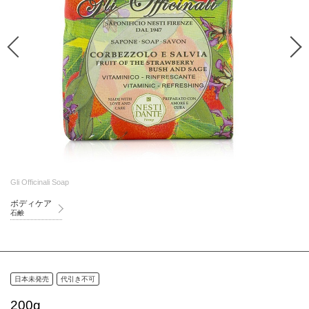
Gli Officinali Soap
ボディケア
石鹸
日本未発売
代引き不可
200g