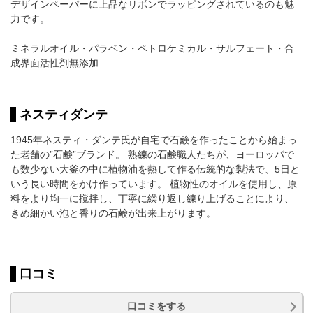
デザインペーパーに上品なリボンでラッピングされているのも魅
力です。
ミネラルオイル・パラベン・ペトロケミカル・サルフェート・合
成界面活性剤無添加
ネスティダンテ
1945年ネスティ・ダンテ⽒が自宅で石鹸を作ったことから始まっ
た老舗の”石鹸”ブランド。 熟練の石鹸職人たちが、ヨーロッパで
も数少ない大釜の中に植物油を熱して作る伝統的な製法で、5日と
いう長い時間をかけ作っています。 植物性のオイルを使用し、原
料をより均一に撹拌し、丁寧に繰り返し練り上げることにより、
きめ細かい泡と香りの石鹸が出来上がります。
口コミ
口コミをする