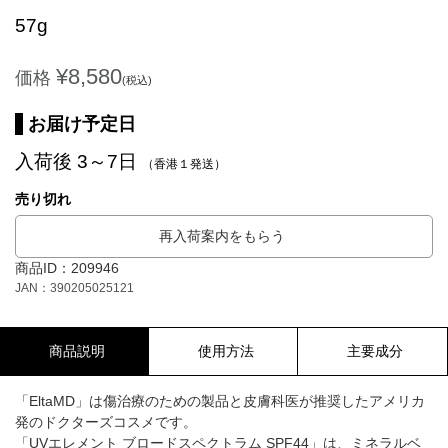
57g
¥8,580
価格
(税込)
お届け予定日
入荷後 3～7日
（香港１発送）
売り切れ
再入荷案内をもらう
商品ID：209946
JAN：390205025121
商品説明
使用方法
主要成分
「EltaMD」は傷治療のための製品と皮膚科医が推奨したアメリカ
発のドクターズコスメです。
「UVエレメント ブロードスペクトラム SPF44」は、ミネラルベ