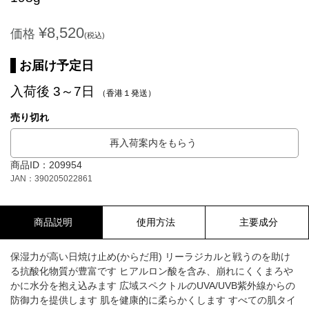
¥8,520
価格
(税込)
お届け予定日
入荷後 3～7日
（香港１発送）
売り切れ
再入荷案内をもらう
商品ID：209954
JAN：390205022861
商品説明
使用方法
主要成分
保湿力が高い日焼け止め(からだ用) リーラジカルと戦うのを助け
る抗酸化物質が豊富です ヒアルロン酸を含み、崩れにくくまろや
かに水分を抱え込みます 広域スペクトルのUVA/UVB紫外線からの
防御力を提供します 肌を健康的に柔らかくします すべての肌タイ