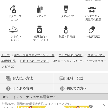
ドクターズ
ヘアケア
ボディケア
メンズコスメ・
コスメ
男性用化粧品
コンタクト
健康食品・
雑貨・日用品
一般市販薬
レンズ
サプリメント
トップ
海外・国内コスメブランド一覧
エルタMD(EltaMD)
スキンケア・
基礎化粧品
日焼け止め・サンケア
UV ローション フル-ボディ サンスクリー
ン SPF 30
お支払い方法
送料・配送
よくある質問
初めての方へ
オズ・インターナショナル運営サイト
創業150年、英国伝統の最高級猪毛ハンドメイドヘアブラシ