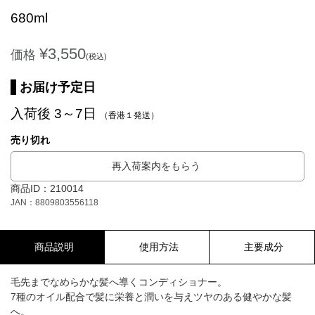
680ml
¥3,550
価格
(税込)
お届け予定日
入荷後 3～7日
（香港１発送）
売り切れ
再入荷案内をもらう
商品ID：210014
JAN：8809803556118
商品説明
使用方法
主要成分
毛先までなめらかな髪へ導くコンディショナー。
7種のオイル配合で髪に栄養と潤いを与えツヤのある健やかな髪
へ。