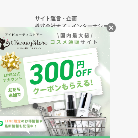
録
サイト運営・企画
株式会社オズ・インターナショ
ナル
創業150年、英国伝統の最高級猪毛ハン
S
ドメイドヘアブラシ
メイソンピアソン
・美容商品の通販サイトです。
発売の化粧品も取り揃えています。