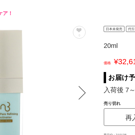
ケア！
日本未発売
代引
0
20ml
¥32,6
価格
お届け
入荷後 7～
売り切れ
再
商品ID：210138