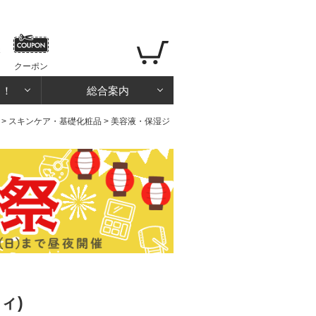
クーポン
る！
総合案内
>
スキンケア・基礎化粧品
>
美容液・保湿ジ
ィ)