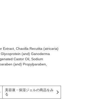
Extract, Chaoilla Recutita (atricaria)
nd) Glycoprotein (and) Ganoderma
ogenated Castor Oil, Sodium
lparaben (and) Propylparaben,
美容液・保湿ジェルの商品をみ
る