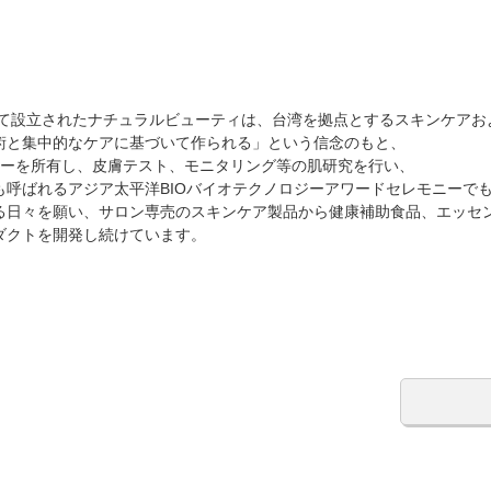
って設立されたナチュラルビューティは、台湾を拠点とするスキンケア
術と集中的なケアに基づいて作られる」という信念のもと、
ンターを所有し、皮膚テスト、モニタリング等の肌研究を行い、
も呼ばれるアジア太平洋BIOバイオテクノロジーアワードセレモニーで
る日々を願い、サロン専売のスキンケア製品から健康補助食品、エッセ
ダクトを開発し続けています。