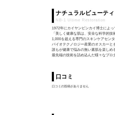
ナチュラルビューティ
NB-1 Ultime Restoration
1972年にカイヤンピンカイ博士によ
「美しく健康な肌は、安全な科学的技
1,000を超える専門のスキンケアセ
バイオテクノロジー産業のオスカーと
誰もが健康で悩みの無い素肌を楽しめ
最先端の技術を詰め込んだ様々なプロ
口コミ
口コミの投稿がありません