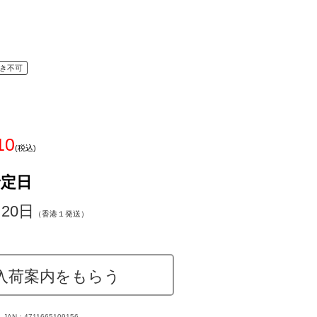
き不可
10
(税込)
予定日
20日
（香港１発送）
入荷案内をもらう
JAN：4711665109156