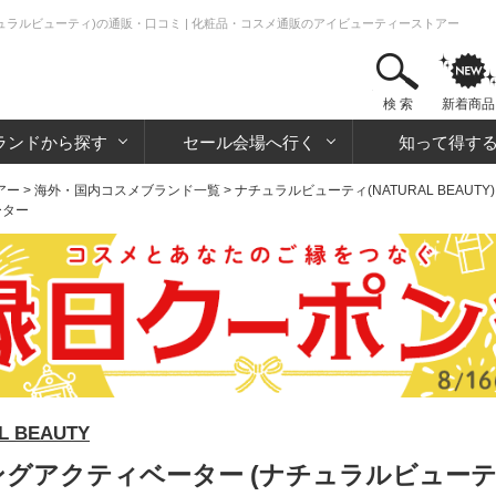
チュラルビューティ)の通販・口コミ | 化粧品・コスメ通販のアイビューティーストアー
検 索
新着商品
ランドから探す
セール会場へ行く
知って得す
アー
>
海外・国内コスメブランド一覧
>
ナチュラルビューティ(NATURAL BEAUTY)
ーター
 BEAUTY
二ングアクティベーター (ナチュラルビューテ