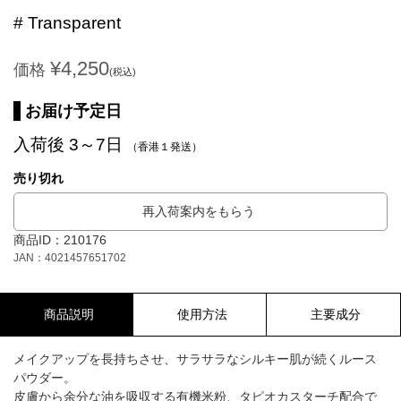
# Transparent
¥4,250
価格
(税込)
お届け予定日
入荷後 3～7日
（香港１発送）
売り切れ
再入荷案内をもらう
商品ID：210176
JAN：4021457651702
商品説明
使用方法
主要成分
メイクアップを長持ちさせ、サラサラなシルキー肌が続くルース
パウダー。
皮膚から余分な油を吸収する有機米粉、タピオカスターチ配合で