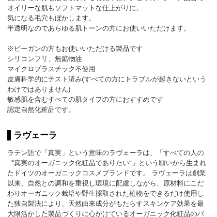
オイリーな肌もソフトマットな仕上がりに。
気になる毛穴もぼかします。
半透明なのであらゆる肌トーンの方にお使いいただけます。
※ビーガンの方もお使いいただける製品です
シリコンフリ、無鉱物油
マイクロプラスチック不使用
皮膚科学的にテスト済み(すべての方にトラブルが起きないという
わけではありません)
敏感肌を含むすべての肌タイプの方におすすめです
認定自然化粧品です。
ラヴェーラ
ラテン語で「真実」という意味のラヴェーラは、「すべての人の
〝真実のオーガニック化粧品でありたい“」という願いから生まれ
たドイツのオーガニックコスメブランドです。 ラヴェーラは創業
以来、自然との調和を重視し環境に配慮しながら、原材料にこだ
わりオーガニック栽培や野生採取された植物をできるだけ使用し
た独自製法により、天然由来成分がもたらすスキンケア効果を最
大限活かした製品づくりに心がけているオーガニック化粧品のパ