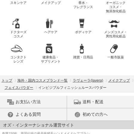
スキンケア
メイクアップ
香水・
オーガニック
フレグランス
コスメ・
無添加化粧品
ドクターズ
ヘアケア
ボディケア
メンズコスメ・
コスメ
男性用化粧品
コンタクト
健康食品・
雑貨・日用品
一般市販薬
レンズ
サプリメント
トップ
海外・国内コスメブランド一覧
ラヴェーラ(lavera)
メイクアップ
フェイスパウダー
インビジブルフィニッシュルースパウダー
お支払い方法
送料・配送
よくある質問
初めての方へ
オズ・インターナショナル運営サイト
創業150年、英国伝統の最高級猪毛ハンドメイドヘアブラシ