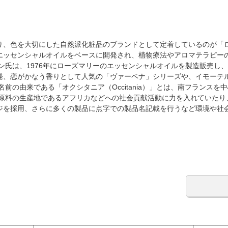
り、色を大切にした自然派化粧品のブランドとして定着しているのが「
エッセンシャルオイルをベースに開発され、植物療法やアロマテラピー
ン氏は、1976年にローズマリーのエッセンシャルオイルを製造販売し
発、恋がかなう香りとして人気の「ヴァーベナ」シリーズや、イモーテ
前の由来である「オクシタニア（Occitania）」とは、南フランス
 原料の生産地であるアフリカなどへの社会貢献活動に力を入れていたり
ジを採用、さらに多くの製品に点字での製品名記載を行うなど環境や社