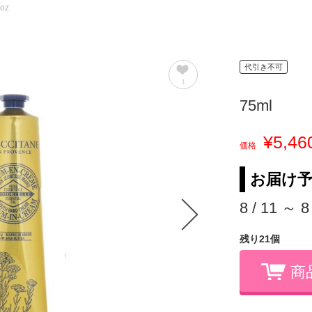
7oz
代引き不可
1
75ml
¥5,46
価格
お届け
8 / 11 ～ 8
残り21個
商