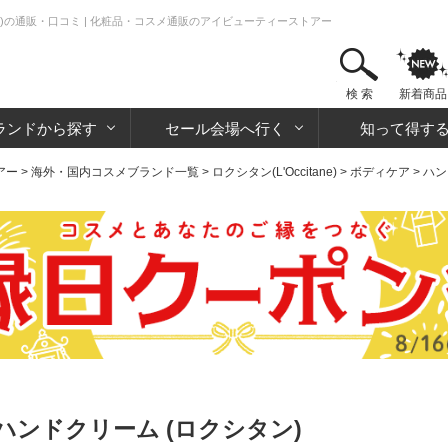
)の通販・口コミ | 化粧品・コスメ通販のアイビューティーストアー
検 索
新着商品
ランドから探す
セール会場へ行く
知って得す
アー
>
海外・国内コスメブランド一覧
>
ロクシタン(L'Occitane)
>
ボディケア
>
ハン
ンドクリーム (ロクシタン)