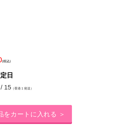
0
(税込)
予定日
 / 15
（香港１発送）
品をカートに入れる ＞