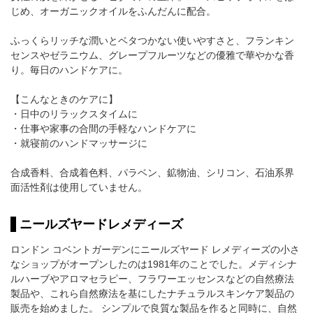
じめ、オーガニックオイルをふんだんに配合。
ふっくらリッチな潤いとベタつかない使いやすさと、フランキン
センスやゼラニウム、グレープフルーツなどの優雅で華やかな香
り。毎日のハンドケアに。
【こんなときのケアに】
・日中のリラックスタイムに
・仕事や家事の合間の手軽なハンドケアに
・就寝前のハンドマッサージに
合成香料、合成着色料、パラベン、鉱物油、シリコン、石油系界
面活性剤は使用していません。
ニールズヤードレメディーズ
ロンドン コベントガーデンにニールズヤード レメディーズの小さ
なショップがオープンしたのは1981年のことでした。メディシナ
ルハーブやアロマセラピー、フラワーエッセンスなどの自然療法
製品や、これら自然療法を基にしたナチュラルスキンケア製品の
販売を始めました。 シンプルで良質な製品を作ると同時に、自然