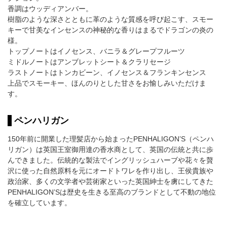
香調はウッディアンバー。
樹脂のような深さとともに革のような質感を呼び起こす、スモー
キーで甘美なインセンスの神秘的な香りはまるでドラゴンの炎の
様。
トップノートはイノセンス、バニラ＆グレープフルーツ
ミドルノートはアンブレットシート＆クラリセージ
ラストノートはトンカビーン、イノセンス＆フランキンセンス
上品でスモーキー、ほんのりとした甘さをお愉しみいただけま
す。
ペンハリガン
150年前に開業した理髪店から始まったPENHALIGON’S（ペンハ
リガン）は英国王室御用達の香水商として、英国の伝統と共に歩
んできました。伝統的な製法でイングリッシュハーブや花々を贅
沢に使った自然原料を元にオードトワレを作り出し、王侯貴族や
政治家、多くの文学者や芸術家といった英国紳士を虜にしてきた
PENHALIGON’Sは歴史を生きる至高のブランドとして不動の地位
を確立しています。