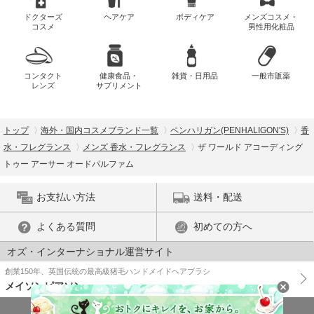
ドクターズ
ヘアケア
ボディケア
メンズコスメ・
コスメ
男性用化粧品
コンタクト
健康食品・
雑貨・日用品
一般市販薬
レンズ
サプリメント
トップ
海外・国内コスメブランド一覧
ペンハリガン(PENHALIGON'S)
香
水・フレグランス
メンズ 香水・フレグランス
ザ ワールド アコーディング
トゥー アーサー オードパルファム
お支払い方法
送料・配送
よくある質問
初めての方へ
オズ・インターナショナル運営サイト
創業150年、英国伝統の最高級猪毛ハンドメイドヘアブラシ
メイソンピアソン