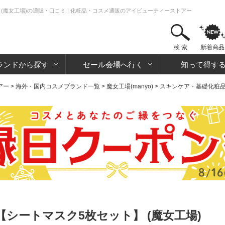
(魔女工場)の通販・口コミ | 化粧品・コスメ通販のアイビューティーストアー
検 索
新着商品
ランドから探す
セール会場へ行く
知って得す
アー
>
海外・国内コスメブランド一覧
>
魔女工場(manyo)
>
スキンケア・基礎化粧
シートマスク5枚セット】 (魔女工場)