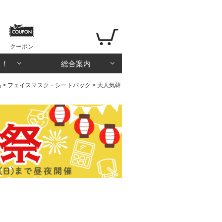
クーポン
る！
総合案内
品
>
フェイスマスク・シートパック
> 大人気韓