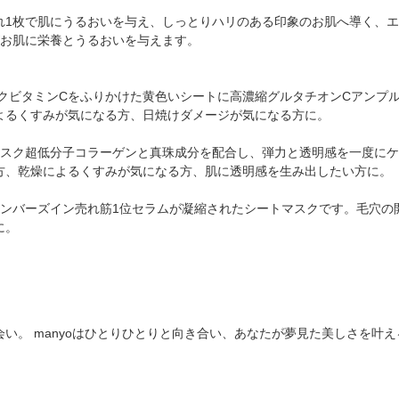
れ1枚で肌にうるおいを与え、しっとりハリのある印象のお肌へ導く、エ
がお肌に栄養とうるおいを与えます。
ク ビタミンCをふりかけた黄色いシートに高濃縮グルタチオンCアンプ
によるくすみが気になる方、日焼けダメージが気になる方に。
マスク 超低分子コラーゲンと真珠成分を配合し、弾力と透明感を一度に
る方、乾燥によるくすみが気になる方、肌に透明感を生み出したい方に。
ナンバーズイン売れ筋1位セラムが凝縮されたシートマスクです。 毛穴
に。
い。 manyoはひとりひとりと向き合い、あなたが夢見た美しさを叶