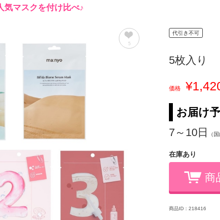
人気マスクを付け比べ♪
代引き不可
5
5枚入り
¥1,42
価格
お届け
7～10日
（国
在庫あり
商
商品ID：218416