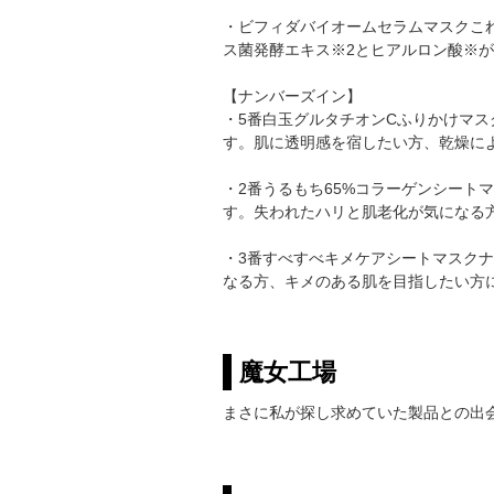
・ビフィダバイオームセラムマスク こ
ス菌発酵エキス※2とヒアルロン酸※
【ナンバーズイン】
・5番白玉グルタチオンCふりかけマス
す。 肌に透明感を宿したい方、乾燥
・2番うるもち65%コラーゲンシート
す。 失われたハリと肌老化が気にな
・3番すべすべキメケアシートマスク 
なる方、キメのある肌を目指したい方
魔女工場
まさに私が探し求めていた製品との出会