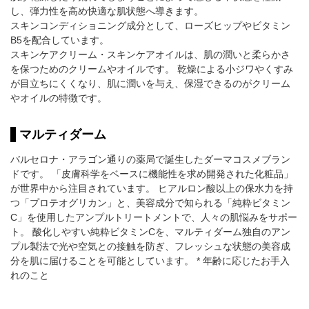
し、弾力性を高め快適な肌状態へ導きます。
スキンコンディショニング成分として、ローズヒップやビタミン
B5を配合しています。
スキンケアクリーム・スキンケアオイルは、肌の潤いと柔らかさ
を保つためのクリームやオイルです。 乾燥による小ジワやくすみ
が目立ちにくくなり、肌に潤いを与え、保湿できるのがクリーム
やオイルの特徴です。
マルティダーム
バルセロナ・アラゴン通りの薬局で誕生したダーマコスメブラン
ドです。 「皮膚科学をベースに機能性を求め開発された化粧品」
が世界中から注目されています。 ヒアルロン酸以上の保水力を持
つ「プロテオグリカン」と、美容成分で知られる「純粋ビタミン
C」を使用したアンプルトリートメントで、人々の肌悩みをサポー
ト。 酸化しやすい純粋ビタミンCを、マルティダーム独自のアン
プル製法で光や空気との接触を防ぎ、フレッシュな状態の美容成
分を肌に届けることを可能としています。 * 年齢に応じたお手入
れのこと