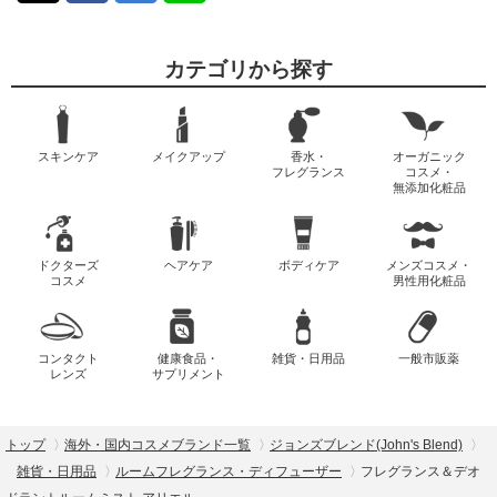
カテゴリから探す
スキンケア
メイクアップ
香水・
オーガニック
フレグランス
コスメ・
無添加化粧品
ドクターズ
ヘアケア
ボディケア
メンズコスメ・
コスメ
男性用化粧品
コンタクト
健康食品・
雑貨・日用品
一般市販薬
レンズ
サプリメント
トップ
海外・国内コスメブランド一覧
ジョンズブレンド(John's Blend)
雑貨・日用品
ルームフレグランス・ディフューザー
フレグランス＆デオ