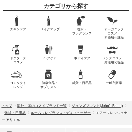
カテゴリから探す
スキンケア
メイクアップ
香水・
オーガニック
フレグランス
コスメ・
無添加化粧品
ドクターズ
ヘアケア
ボディケア
メンズコスメ・
コスメ
男性用化粧品
コンタクト
健康食品・
雑貨・日用品
一般市販薬
レンズ
サプリメント
トップ
海外・国内コスメブランド一覧
ジョンズブレンド(John's Blend)
雑貨・日用品
ルームフレグランス・ディフューザー
エアーフレッシュナ
ー アリエル