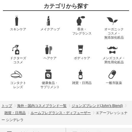
カテゴリから探す
スキンケア
メイクアップ
香水・
オーガニック
フレグランス
コスメ・
無添加化粧品
ドクターズ
ヘアケア
ボディケア
メンズコスメ・
コスメ
男性用化粧品
コンタクト
健康食品・
雑貨・日用品
一般市販薬
レンズ
サプリメント
トップ
海外・国内コスメブランド一覧
ジョンズブレンド(John's Blend)
雑貨・日用品
ルームフレグランス・ディフューザー
エアーフレッシュナ
ー シンデレラ