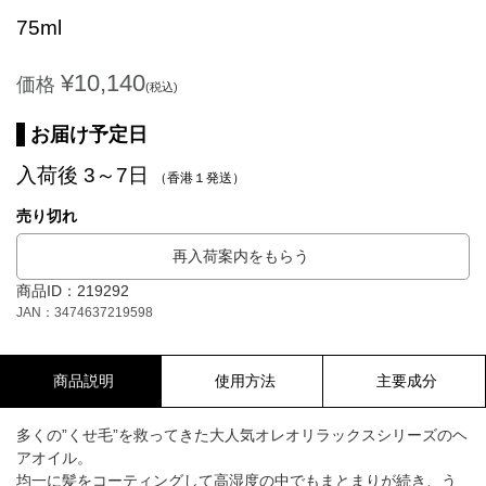
75ml
¥10,140
価格
(税込)
お届け予定日
入荷後 3～7日
（香港１発送）
売り切れ
再入荷案内をもらう
商品ID：219292
JAN：3474637219598
商品説明
使用方法
主要成分
多くの”くせ毛”を救ってきた大人気オレオリラックスシリーズのヘ
アオイル。
均一に髪をコーティングして高湿度の中でもまとまりが続き、う