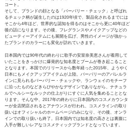
コート。
そして、ブランドの顔となる「バーバリー・チェック」と呼ばれ
るチェック柄が誕生したのは1920年頃で、製品化されるまでには
そこから4年ほど、世界的な認知を得るのはそこから更に40年ほど
後の話になります。その後、フレグランスやメイクアップなどの
ビューティーアイテムにも展開を広げ、男性のイメージが強かっ
たブランドのカラーにも変化が訪れていきます。
日本国内では90年代の終わりに歌手の安室奈美恵さんが着用して
いたことをきっかけに爆発的な知名度とブームが巻き起こること
となります。本国でのリリースから数年経った2015年、ようやく
日本にもメイクアップアイテムが上陸。バーバリーのアパレルラ
インに見られるバーバリー・チェックや、ランウェイのモチーフ
に沿ったものなどきらびやかなデザインでありながら、ナチュラ
ルでヘルシーなルックの仕上がりにすぐに人気を集めることとな
ります。そんな中、2017年の終わりに日本国内のコスメカウンタ
ーが全店閉店されるとアナウンスが行われ、コスメラインの取り
扱いはオフィシャルのホームページのみになり、その後、オンラ
インでの取り扱いも終了。日本国内では知名度の高さとは裏腹に
入手が難しいレアなコスメティックブランドとなっています。