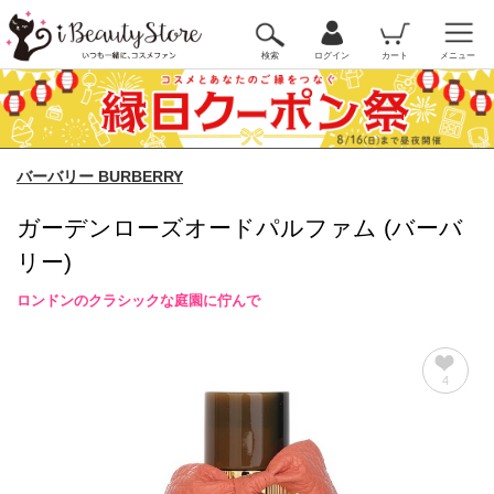
検索
ログイン
カート
メニュー
バーバリー BURBERRY
ガーデンローズオードパルファム (バーバ
リー)
ロンドンのクラシックな庭園に佇んで
4