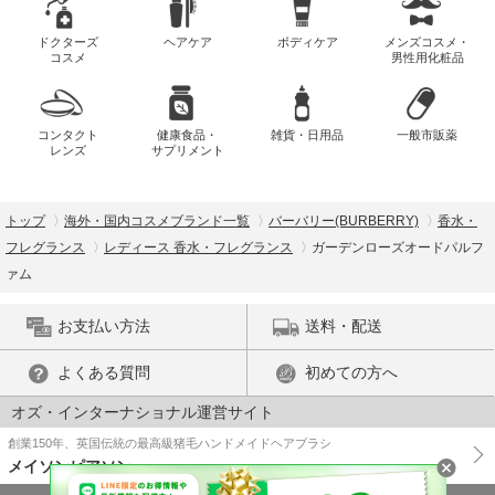
ドクターズ
ヘアケア
ボディケア
メンズコスメ・
コスメ
男性用化粧品
コンタクト
健康食品・
雑貨・日用品
一般市販薬
レンズ
サプリメント
トップ
海外・国内コスメブランド一覧
バーバリー(BURBERRY)
香水・
フレグランス
レディース 香水・フレグランス
ガーデンローズオードパルフ
ァム
お支払い方法
送料・配送
よくある質問
初めての方へ
オズ・インターナショナル運営サイト
創業150年、英国伝統の最高級猪毛ハンドメイドヘアブラシ
メイソンピアソン