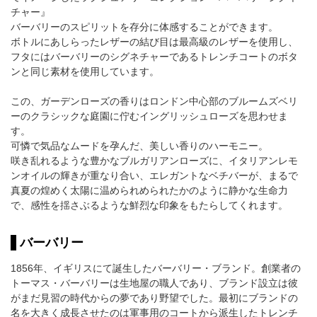
チャー』
バーバリーのスピリットを存分に体感することができます。
ボトルにあしらったレザーの結び目は最高級のレザーを使用し、
フタにはバーバリーのシグネチャーであるトレンチコートのボタ
ンと同じ素材を使用しています。
この、ガーデンローズの香りはロンドン中心部のブルームズベリ
ーのクラシックな庭園に佇むイングリッシュローズを思わせま
す。
可憐で気品なムードを孕んだ、美しい香りのハーモニー。
咲き乱れるような豊かなブルガリアンローズに、イタリアンレモ
ンオイルの輝きが重なり合い、エレガントなベチバーが、まるで
真夏の煌めく太陽に温められめられたかのように静かな生命力
で、感性を揺さぶるような鮮烈な印象をもたらしてくれます。
バーバリー
1856年、イギリスにて誕生したバーバリー・ブランド。創業者の
トーマス・バーバリーは生地屋の職人であり、ブランド設立は彼
がまだ見習の時代からの夢であり野望でした。最初にブランドの
名を大きく成長させたのは軍事用のコートから派生したトレンチ