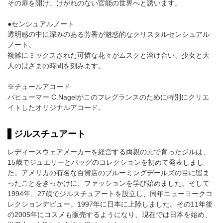
その扉を開け、けがれのない官能の世界へと誘います。
●センシュアルノート
透明感の中に深みのある芳香が魅惑的なクリスタルセンシュアル
ノート。
複雑にミックスされた可憐な花々がムスクと溶け合い、少女と大
人のはざまの時間を刻みます。
※チュールアコード
パヒューマー C.Nagelがこのフレグランスのために特別にクリエ
イトしたオリジナルアコード。
ジルスチュアート
レディースウェアメーカーを経営する両親の元で育ったジルは、
15歳でジュエリーとバッグのコレクションを初めて発表しまし
た。アメリカの有名な百貨店のブルーミングデールズの目に留ま
ったことをきっかけに、ファッションを学び始めました。そして
1994年、27歳でジルスチュアートを設立し、同年ニューヨークコ
レクションデビュー。1997年に日本に上陸しました。その11年後
の2005年にコスメも販売するようになり、現在では日本を始め、