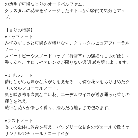
の透明で可憐な香りのオードパルファム。
クリスタルの花束をイメージしたボトルが印象的で気分もアッ
プ。
【香りの特徴】
●トップノート
みずみずしさと可憐さが織りなす、クリスタルピュアフローラル
ノート。
スイートピーやスノードロップ（待雪草）の繊細な甘さが優しく
香り立ち、ネロリやオレンジが限りない透明 感を醸し出します。
●ミドルノート
儚げながらも豊かな広がりを見せる、可憐な花々をちりばめたク
リスタルフローラルノート。
凛と咲き誇る高貴な白い花、エーデルワイスが透き通った香りの
輝きを添え、
繊細な花々が優しく香り、澄んだ心地よさで包みます。
●ラストノート
香りの全体に深みを与え、パウダリーな甘さのヴェールで覆うオ
リジナルのチュールアコード※が