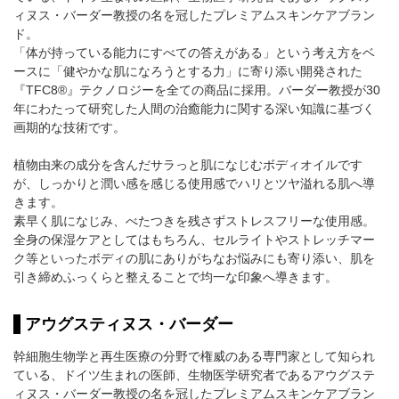
ィヌス・バーダー教授の名を冠したプレミアムスキンケアブラン
ド。
「体が持っている能力にすべての答えがある」という考え方をベ
ースに「健やかな肌になろうとする力」に寄り添い開発された
『TFC8®』テクノロジーを全ての商品に採用。バーダー教授が30
年にわたって研究した人間の治癒能力に関する深い知識に基づく
画期的な技術です。
植物由来の成分を含んだサラっと肌になじむボディオイルです
が、しっかりと潤い感を感じる使用感でハリとツヤ溢れる肌へ導
きます。
素早く肌になじみ、べたつきを残さずストレスフリーな使用感。
全身の保湿ケアとしてはもちろん、セルライトやストレッチマー
ク等といったボディの肌にありがちなお悩みにも寄り添い、肌を
引き締めふっくらと整えることで均一な印象へ導きます。
アウグスティヌス・バーダー
幹細胞生物学と再生医療の分野で権威のある専門家として知られ
ている、ドイツ生まれの医師、生物医学研究者であるアウグステ
ィヌス・バーダー教授の名を冠したプレミアムスキンケアブラン