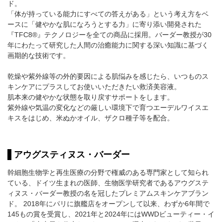
ド。
「体が持っている能力にすべての答えがある」という考え方をベ
ースに「健やかな肌になろうとする力」に寄り添い開発された
『TFC8®』テクノロジーを全ての商品に採用。バーダー教授が30
年にわたって研究した人間の治癒能力に関する深い知識に基づく
画期的な技術です。
乾燥や紫外線等の外的要因による肌悩みを感じたら、いつものス
キンケアにプラスしてお使いいただきたい救済美容液。
肌本来の健やかな状態を取り戻すサポートをします。
紫外線や気温の変化などの厳しい環境下で育つエーデルワイスエ
キスをはじめ、米ぬかオイル、ザクロ種子等を配合。
アウグスティヌス・バーダー
幹細胞生物学と再生医療の分野で権威のある専門家として知られ
ている、ドイツ生まれの医師、生物医学研究者であるアウグステ
ィヌス・バーダー教授の名を冠したプレミアムスキンケアブラン
ド。 2018年にパリに旗艦店をオープンして以来、わずか6年間で
145もの賞を受賞し、2021年と2024年にはWWDビューティー・イ