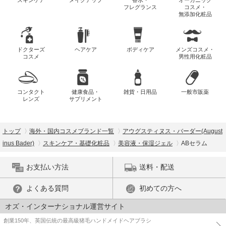
スキンケア
メイクアップ
香水・
オーガニック
フレグランス
コスメ・
無添加化粧品
ドクターズ
ヘアケア
ボディケア
メンズコスメ・
コスメ
男性用化粧品
コンタクト
健康食品・
雑貨・日用品
一般市販薬
レンズ
サプリメント
トップ
海外・国内コスメブランド一覧
アウグスティヌス・バーダー(August
inus Bader)
スキンケア・基礎化粧品
美容液・保湿ジェル
ABセラム
お支払い方法
送料・配送
よくある質問
初めての方へ
オズ・インターナショナル運営サイト
創業150年、英国伝統の最高級猪毛ハンドメイドヘアブラシ