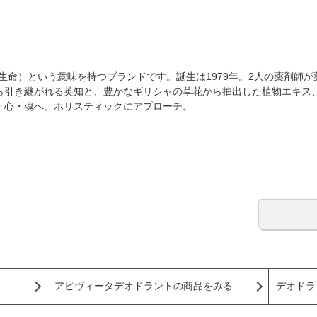
A（生命）という意味を持つブランドです。誕生は1979年。2人の薬剤
ら引き継がれる英知と、豊かなギリシャの草花から抽出した植物エキス
・心・魂へ、ホリスティックにアプローチ。
アピヴィータデオドラントの商品をみる
デオドラ