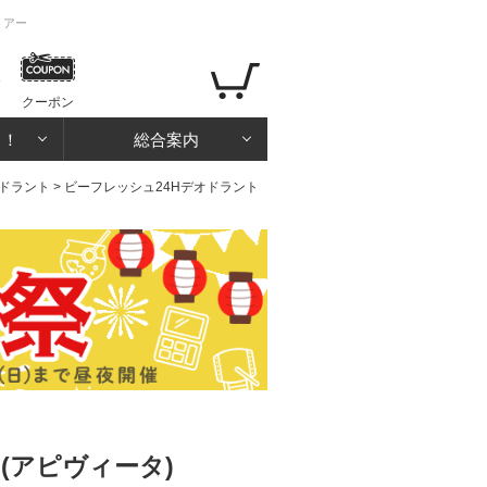
トアー
クーポン
る！
総合案内
ドラント
> ビーフレッシュ24Hデオドラント
(アピヴィータ)