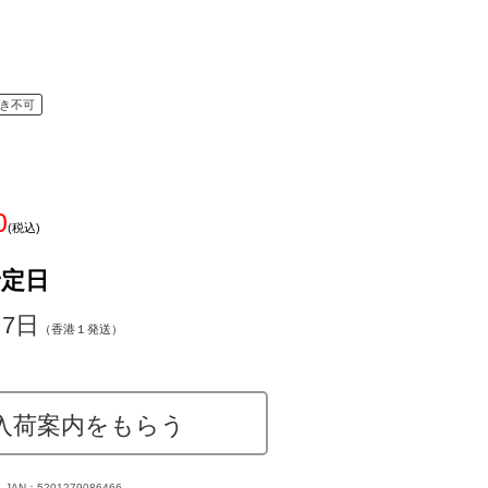
き不可
0
(税込)
予定日
～7日
（香港１発送）
入荷案内をもらう
JAN：5201279086466