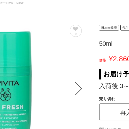
ct 50ml/1.69oz
日本未発売
代引
0
50ml
¥2,86
価格
お届け
入荷後 3
売り切れ
再
商品ID：219346