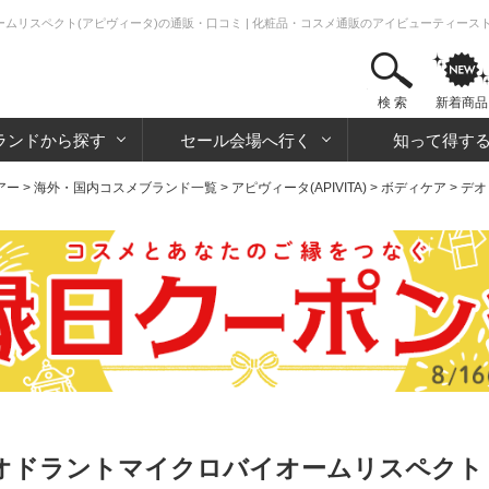
ームリスペクト(アピヴィータ)の通販・口コミ | 化粧品・コスメ通販のアイビューティース
検 索
新着商品
ランドから探す
セール会場へ行く
知って得す
アー
>
海外・国内コスメブランド一覧
>
アピヴィータ(APIVITA)
>
ボディケア
>
デオ
オドラントマイクロバイオームリスペクト 