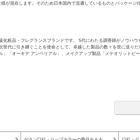
仕様が混在します。そのため日本国内で流通しているものとパッケージ
高級化粧品・フレグランスブランドです。 5代にわたる調香師がノウハ
、次世代に引き継ぐことを使命として、卓越した製品の数々を世に送りだ
ヤル」「オーキデ アンペリアル」、メイクアップ製品「メテオリットビ
ゲラン口紅・リップカラーの商品をみる
口紅・リ