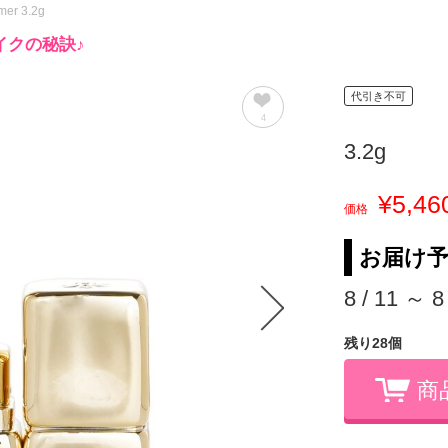
imer 3.2g
イクの秘訣♪
代引き不可
4
3.2g
¥5,46
価格
お届け
8 / 11 ～ 8
残り28個
商