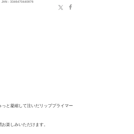
JAN：3346470440876
ゅっと凝縮して注いだリッププライマー
間お楽しみいただけます。