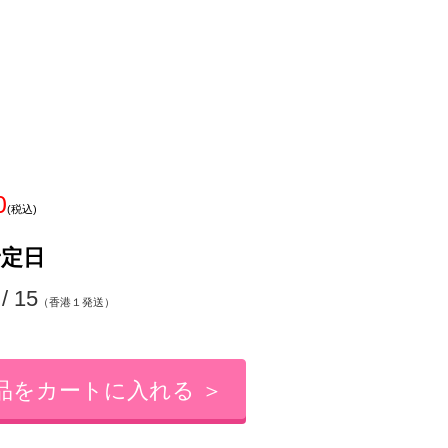
0
(税込)
予定日
 / 15
（香港１発送）
品をカートに入れる ＞