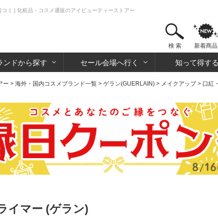
口コミ | 化粧品・コスメ通販のアイビューティーストアー
検 索
新着商品
ランドから探す
セール会場へ行く
知って得す
アー
>
海外・国内コスメブランド一覧
>
ゲラン(GUERLAIN)
>
メイクアップ
>
口紅
イマー (ゲラン)