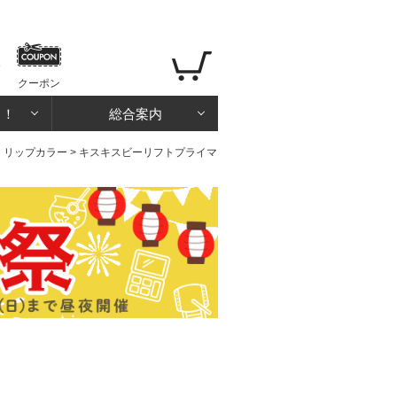
クーポン
る！
総合案内
・リップカラー
> キスキスビーリフトプライマ