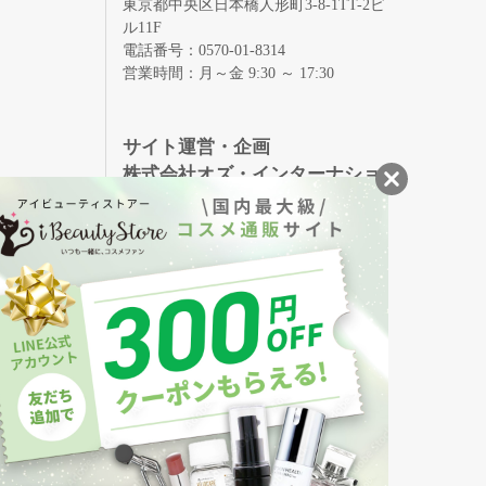
東京都中央区日本橋人形町3-8-1TT-2ビ
ル11F
電話番号：0570-01-8314
営業時間：月～金 9:30 ～ 17:30
録
サイト運営・企画
株式会社オズ・インターナショ
ナル
創業150年、英国伝統の最高級猪毛ハン
S
ドメイドヘアブラシ
メイソンピアソン