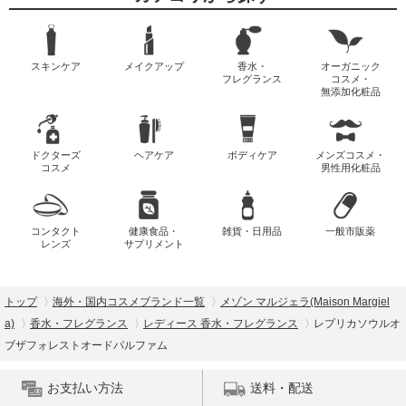
スキンケア
メイクアップ
香水・
オーガニック
フレグランス
コスメ・
無添加化粧品
ドクターズ
ヘアケア
ボディケア
メンズコスメ・
コスメ
男性用化粧品
コンタクト
健康食品・
雑貨・日用品
一般市販薬
レンズ
サプリメント
トップ
海外・国内コスメブランド一覧
メゾン マルジェラ(Maison Margiel
a)
香水・フレグランス
レディース 香水・フレグランス
レプリカソウルオ
ブザフォレストオードパルファム
お支払い方法
送料・配送