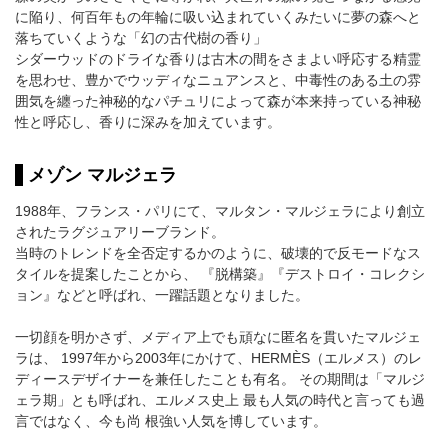
に陥り、何百年もの年輪に吸い込まれていくみたいに夢の森へと
落ちていくような「幻の古代樹の香り」
シダーウッドのドライな香りは古木の間をさまよい呼応する精霊
を思わせ、豊かでウッディなニュアンスと、中毒性のある土の雰
囲気を纏った神秘的なパチュリによって森が本来持っている神秘
性と呼応し、香りに深みを加えています。
メゾン マルジェラ
1988年、フランス・パリにて、マルタン・マルジェラにより創立
されたラグジュアリーブランド。
当時のトレンドを全否定するかのように、破壊的で反モードなス
タイルを提案したことから、 『脱構築』『デストロイ・コレクシ
ョン』などと呼ばれ、一躍話題となりました。
一切顔を明かさず、メディア上でも頑なに匿名を貫いたマルジェ
ラは、 1997年から2003年にかけて、HERMÈS（エルメス）のレ
ディースデザイナーを兼任したことも有名。 その期間は「マルジ
ェラ期」とも呼ばれ、エルメス史上 最も人気の時代と言っても過
言ではなく、今も尚 根強い人気を博しています。