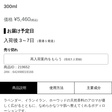
300ml
¥5,460
価格
(税込)
お届け予定日
入荷後 3～7日
（香港１発送）
売り切れ
再入荷案内をもらう
(現在3 人登録)
商品ID：219652
JAN：642498019166
商品説明
使用方法
主要成分
ラベンダー、イランイラン、ホーウッドの天然香料のアロマが優
しく広がるとともに、なめらかなツヤ肌へ整えてくれるボディロ
ーションです。