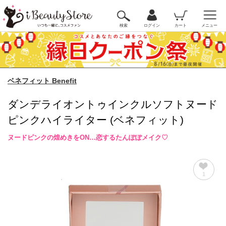
検索
ログイン
カート
メニュー
ベネフィット Benefit
ダンデライオントゥインクルソフトヌード
ピンクハイライター (ベネフィット)
ヌードピンクの煌めきをON…恋するたんぽぽメイク♡
1