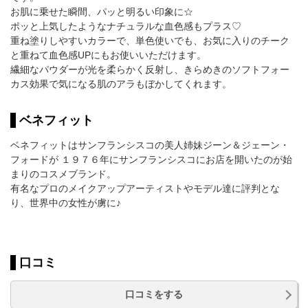
お肌に乗せた瞬間、パッと明るい印象に☆
ポッと上気したようなナチュラルな血色感もプラス♡
重ね塗りしやすいカラーで、単色使いでも、お気に入りのチーク
と重ねて血色感UPにもお使いいただけます。
繊細なパウダーが光を柔らかく反射し、きらめきのソフトフォー
カス効果で気になる肌のアラもぼかしてくれます。
ベネフィット
ベネフィットはサンフランシスコの美人姉妹ジーン＆ジェーン・
フォードが １９７６年にサンフランシスコにお店を開いたのが始
まりのコスメブランド。
有名なプロのメイクアップアーティストやモデル達に評判とな
り、世界中の女性が虜に♪
口コミ
口コミをする