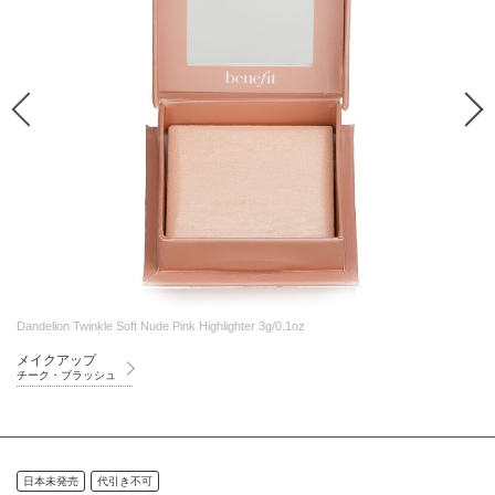
Dandelion Twinkle Soft Nude Pink Highlighter 3g/0.1oz
メイクアップ
チーク・ブラッシュ
日本未発売
代引き不可