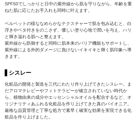
SPF50でしっかりと日中の紫外線から肌を守りながら、年齢を重
ねた肌に応じたお手入れも同時に叶えます。
ベルベットの様ななめらかなテクスチャーで肌を包み込むと、白
浮きやベタ付きをのこさず、優しい塗り心地で潤いを与え、ハリ
と輝き溢れる肌へと整えます。
紫外線から防御すると同時に肌本来のバリア機能もサポートし、
紫外線による外的ダメージに負けないイキイキと輝く肌印象へ導
きます。
シスレー
化粧品の開発と製造を三代にわたり作り上げてきたシスレー。ま
だアロマテレピーやフィトテラピーが確立されていない時代か
ら、植物由来の成分やエッセンシャルオイルを配合するなど、オ
リジナリティあふれる化粧品を作り上げてきた真のパイオニア。
厳格な品質管理と丁寧な処方で素早く確実な効果を実現できる化
粧品を作り上げました。