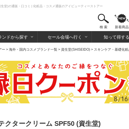
(資生堂)の通販・口コミ | 化粧品・コスメ通販のアイビューティーストアー
検 索
新着商品
ランドから探す
セール会場へ行く
知って得す
アー
>
海外・国内コスメブランド一覧
>
資生堂(SHISEIDO)
>
スキンケア・基礎化粧
タークリーム SPF50 (資生堂)