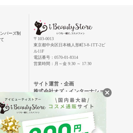
メンバーズ制
〒103-0013
いて
東京都中央区日本橋人形町3-8-1TT-2ビ
ル11F
電話番号：0570-01-8314
営業時間：月～金 9:30 ～ 17:30
録
サイト運営・企画
株式会社オズ・インターナショ
ナル
創業150年、英国伝統の最高級猪毛ハン
S
ドメイドヘアブラシ
メイソンピアソン