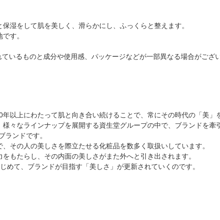
と保湿をして肌を美しく、滑らかにし、ふっくらと整えます。
地です。
れているものと成分や使用感、パッケージなどが一部異なる場合がござ
100年以上にわたって肌と向き合い続けることで、常にその時代の「美」
様々なラインナップを展開する資生堂グループの中で、ブランドを牽引して
ブランドです。
で、その人の美しさを際立たせる化粧品を数多く取扱いしています。
力をもたらし、その内面の美しさがまた外へと引き出されます。
はじめて、ブランドが目指す「美しさ」が更新されていくのです。