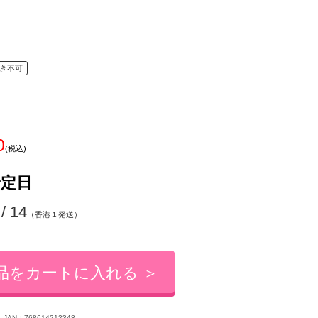
き不可
0
(税込)
予定日
 / 14
（香港１発送）
品をカートに入れる ＞
JAN：768614212348