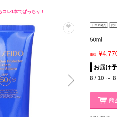
もコレ1本でばっちり！
日本未発売
代引
1
50ml
¥4,77
価格
お届け
8 / 10 ～ 8
商
商品ID：219789