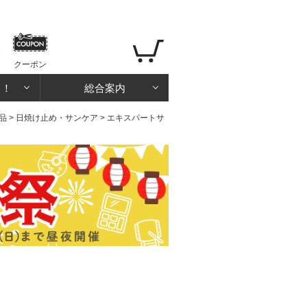
クーポン
る！
総合案内
品
>
日焼け止め・サンケア
> エキスパートサ